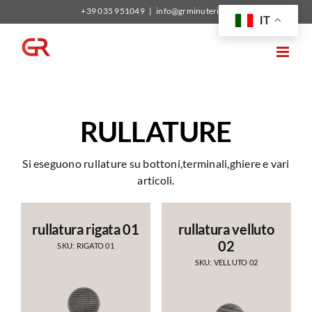
Salta
+39 035 951049
|
info@grminuterie.it
IT
al
contenuto
RULLATURE
Si eseguono rullature su bottoni,terminali,ghiere e vari
articoli.
rullatura rigata 01
rullatura velluto
02
SKU: RIGATO 01
SKU: VELLUTO 02