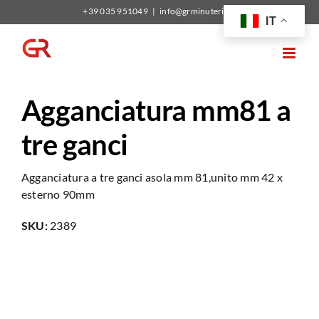
Salta
+39 035 951049
|
info@grminuterie.it
IT
al
contenuto
Agganciatura mm81 a
tre ganci
Agganciatura a tre ganci asola mm 81,unito mm 42 x
esterno 90mm
SKU:
2389