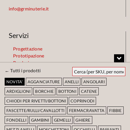
info@grminuterie.it
Servizi
Progettazione
Prototipazione
Produzione
Finiture
← Tutti i prodotti
Magazzino
NOVITA'
AGGANCIATURE
ANELLI
ANGOLARI
ARDIGLIONI
BORCHIE
BOTTONI
CATENE
Codice Etico
CHIODI PER RIVETTI/BOTTONI
COPRINODI
FASCETTE/RULLI/CAVALLOTTI
FERMACRAVATTA
FIBBIE
Scarica Codice Etico
FONDELLI
GAMBINI
GEMELLI
GHIERE
MEZZI ANELLI
MOSCHETTONI
OCCHIELLI
PASSANTI