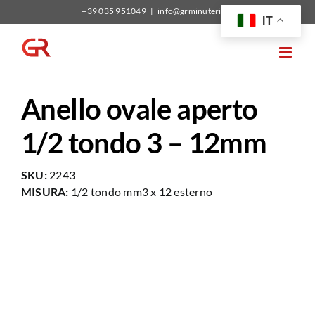
Salta
+39 035 951049
|
info@grminuterie.it
IT
al
contenuto
Anello ovale aperto
1/2 tondo 3 – 12mm
SKU:
2243
MISURA:
1/2 tondo mm3 x 12 esterno