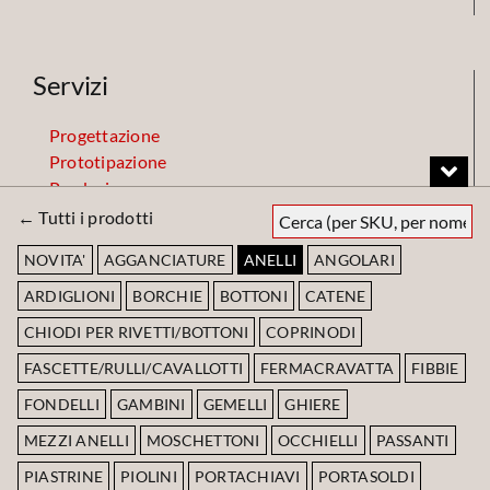
Servizi
Progettazione
Prototipazione
Produzione
Finiture
← Tutti i prodotti
Magazzino
NOVITA'
AGGANCIATURE
ANELLI
ANGOLARI
ARDIGLIONI
BORCHIE
BOTTONI
CATENE
Codice Etico
CHIODI PER RIVETTI/BOTTONI
COPRINODI
FASCETTE/RULLI/CAVALLOTTI
FERMACRAVATTA
FIBBIE
Scarica Codice Etico
FONDELLI
GAMBINI
GEMELLI
GHIERE
MEZZI ANELLI
MOSCHETTONI
OCCHIELLI
PASSANTI
PIASTRINE
PIOLINI
PORTACHIAVI
PORTASOLDI