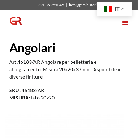
Salta
+39 035 951049
|
info@grminuterie.it
IT
al
contenuto
Angolari
Art.46183/AR Angolare per pelletteria e
abbigliamento. Misura 20x20x33mm. Disponibile in
diverse finiture.
SKU:
46183/AR
MISURA:
lato 20x20