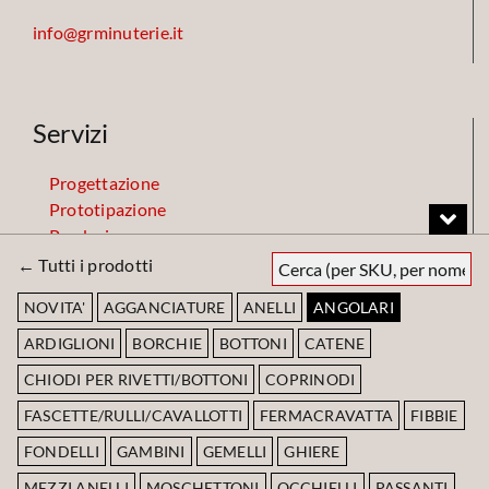
info@grminuterie.it
Servizi
Progettazione
Prototipazione
Produzione
Finiture
← Tutti i prodotti
Magazzino
NOVITA'
AGGANCIATURE
ANELLI
ANGOLARI
ARDIGLIONI
BORCHIE
BOTTONI
CATENE
Codice Etico
CHIODI PER RIVETTI/BOTTONI
COPRINODI
FASCETTE/RULLI/CAVALLOTTI
FERMACRAVATTA
FIBBIE
Scarica Codice Etico
FONDELLI
GAMBINI
GEMELLI
GHIERE
MEZZI ANELLI
MOSCHETTONI
OCCHIELLI
PASSANTI