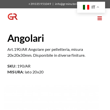
Salta
+39 035 951049
|
info@grminuterie.it
IT
al
contenuto
Angolari
Art.190/AR Angolare per pelletteria, misura
20x20x30mm. Disponibile in diverse finiture.
SKU:
190/AR
MISURA:
lato 20x20