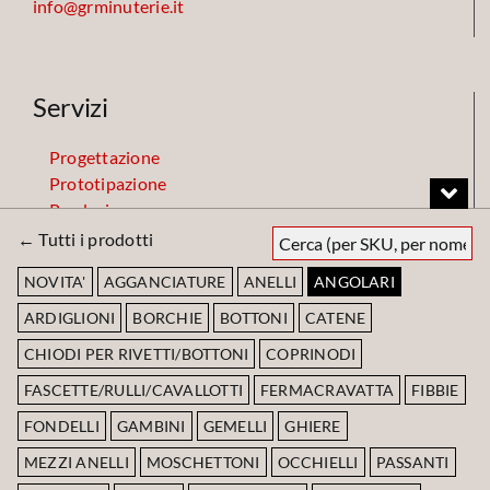
info@grminuterie.it
Servizi
Progettazione
Prototipazione
Produzione
Finiture
← Tutti i prodotti
Magazzino
NOVITA'
AGGANCIATURE
ANELLI
ANGOLARI
ARDIGLIONI
BORCHIE
BOTTONI
CATENE
Codice Etico
CHIODI PER RIVETTI/BOTTONI
COPRINODI
FASCETTE/RULLI/CAVALLOTTI
FERMACRAVATTA
FIBBIE
Scarica Codice Etico
FONDELLI
GAMBINI
GEMELLI
GHIERE
MEZZI ANELLI
MOSCHETTONI
OCCHIELLI
PASSANTI