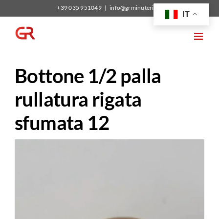
Salta
+39 035 951049
|
info@grminuterie.it
IT
al
contenuto
Bottone 1/2 palla
rullatura rigata
sfumata 12
Video
Player