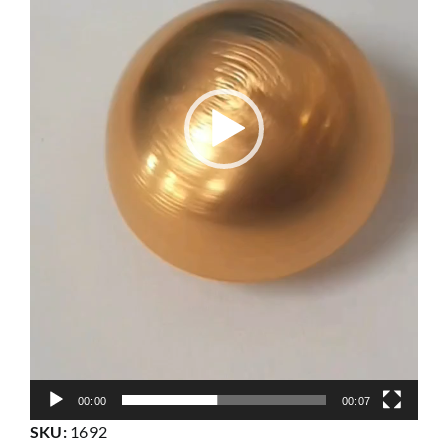
00:00
00:07
SKU:
1692