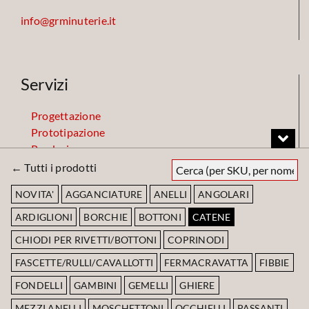
info@grminuterie.it
Servizi
Progettazione
Prototipazione
Produzione
Finiture
← Tutti i prodotti
Magazzino
NOVITA'
AGGANCIATURE
ANELLI
ANGOLARI
ARDIGLIONI
BORCHIE
BOTTONI
CATENE
Codice Etico
CHIODI PER RIVETTI/BOTTONI
COPRINODI
FASCETTE/RULLI/CAVALLOTTI
FERMACRAVATTA
FIBBIE
Scarica Codice Etico
FONDELLI
GAMBINI
GEMELLI
GHIERE
MEZZI ANELLI
MOSCHETTONI
OCCHIELLI
PASSANTI