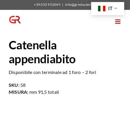
Salta
+39 035 951049
|
info@grminuterie.it
IT
al
contenuto
Catenella
appendiabito
Disponibile con terminale ad 1 foro – 2 fori
SKU:
58
MISURA:
mm 91,5 totali