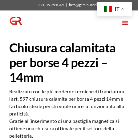
Salta
+39 035 951049
|
info@grminuterie.it
IT
al
contenuto
Chiusura calamitata
per borse 4 pezzi –
14mm
Realizzato con le più moderne tecniche di tranciatura,
l’art. 597 chiusura calamita per borsa 4 pezzi 14mm è
l’articolo ideale per chi vuole unire la funzionalità alla
praticità.
Grazie all’inserimento di una pastiglia magnetica si
ottiene una chiusura ottimale per il settore della
pelletteria.