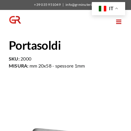
Salta
+39 035 951049
|
info@grminuterie.it
IT
al
contenuto
Portasoldi
SKU:
2000
MISURA:
mm 20x58 - spessore 1mm