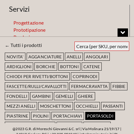
Servizi
Progettazione
Prototipazione
Produzione
Finiture
← Tutti i prodotti
Magazzino
NOVITA'
AGGANCIATURE
ANELLI
ANGOLARI
ARDIGLIONI
BORCHIE
BOTTONI
CATENE
Codice Etico
CHIODI PER RIVETTI/BOTTONI
COPRINODI
FASCETTE/RULLI/CAVALLOTTI
FERMACRAVATTA
FIBBIE
Scarica Codice Etico
FONDELLI
GAMBINI
GEMELLI
GHIERE
MEZZI ANELLI
MOSCHETTONI
OCCHIELLI
PASSANTI
PIASTRINE
PIOLINI
PORTACHIAVI
PORTASOLDI
RIVETTO TESTA + OLGO
RONDELLE
RULLATURE
@2023 G.R. di Moreschi Giovanni & C. srl | Via Molinara 21/19/17 |