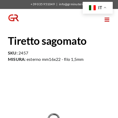
Salta
+39 035 951049
|
info@grminuterie.it
IT
al
contenuto
Tiretto sagomato
SKU:
2457
MISURA:
esterno mm16x22 - filo 1,5mm