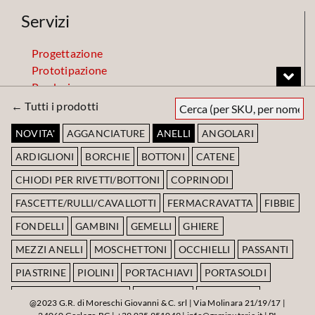
Servizi
Progettazione
Prototipazione
Produzione
Finiture
← Tutti i prodotti
Magazzino
NOVITA'
AGGANCIATURE
ANELLI
ANGOLARI
ARDIGLIONI
BORCHIE
BOTTONI
CATENE
Codice Etico
CHIODI PER RIVETTI/BOTTONI
COPRINODI
FASCETTE/RULLI/CAVALLOTTI
FERMACRAVATTA
FIBBIE
Scarica Codice Etico
FONDELLI
GAMBINI
GEMELLI
GHIERE
MEZZI ANELLI
MOSCHETTONI
OCCHIELLI
PASSANTI
PIASTRINE
PIOLINI
PORTACHIAVI
PORTASOLDI
RIVETTO TESTA + OLGO
RONDELLE
RULLATURE
@2023 G.R. di Moreschi Giovanni & C. srl | Via Molinara 21/19/17 |